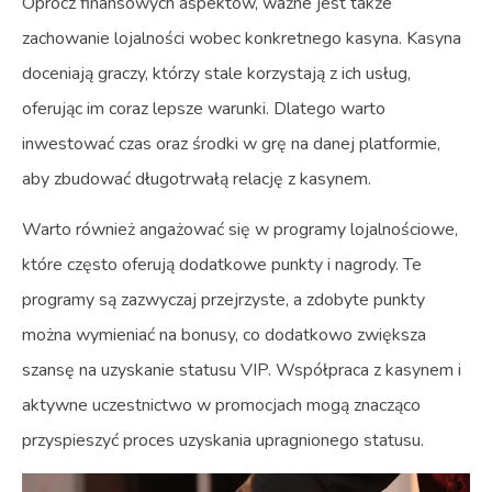
Oprócz finansowych aspektów, ważne jest także
zachowanie lojalności wobec konkretnego kasyna. Kasyna
doceniają graczy, którzy stale korzystają z ich usług,
oferując im coraz lepsze warunki. Dlatego warto
inwestować czas oraz środki w grę na danej platformie,
aby zbudować długotrwałą relację z kasynem.
Warto również angażować się w programy lojalnościowe,
które często oferują dodatkowe punkty i nagrody. Te
programy są zazwyczaj przejrzyste, a zdobyte punkty
można wymieniać na bonusy, co dodatkowo zwiększa
szansę na uzyskanie statusu VIP. Współpraca z kasynem i
aktywne uczestnictwo w promocjach mogą znacząco
przyspieszyć proces uzyskania upragnionego statusu.