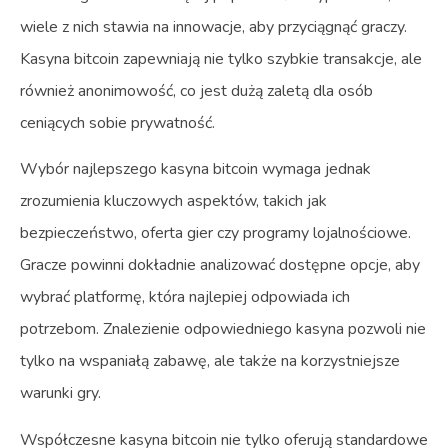
wiele z nich stawia na innowacje, aby przyciągnąć graczy.
Kasyna bitcoin zapewniają nie tylko szybkie transakcje, ale
również anonimowość, co jest dużą zaletą dla osób
ceniących sobie prywatność.
Wybór najlepszego kasyna bitcoin wymaga jednak
zrozumienia kluczowych aspektów, takich jak
bezpieczeństwo, oferta gier czy programy lojalnościowe.
Gracze powinni dokładnie analizować dostępne opcje, aby
wybrać platformę, która najlepiej odpowiada ich
potrzebom. Znalezienie odpowiedniego kasyna pozwoli nie
tylko na wspaniałą zabawę, ale także na korzystniejsze
warunki gry.
Współczesne kasyna bitcoin nie tylko oferują standardowe