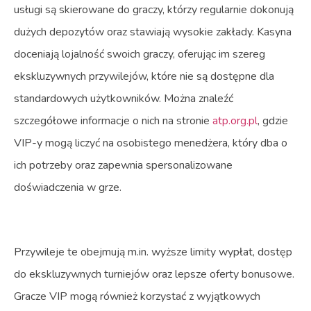
usługi są skierowane do graczy, którzy regularnie dokonują
dużych depozytów oraz stawiają wysokie zakłady. Kasyna
doceniają lojalność swoich graczy, oferując im szereg
ekskluzywnych przywilejów, które nie są dostępne dla
standardowych użytkowników. Można znaleźć
szczegółowe informacje o nich na stronie
atp.org.pl
, gdzie
VIP-y mogą liczyć na osobistego menedżera, który dba o
ich potrzeby oraz zapewnia spersonalizowane
doświadczenia w grze.
Przywileje te obejmują m.in. wyższe limity wypłat, dostęp
do ekskluzywnych turniejów oraz lepsze oferty bonusowe.
Gracze VIP mogą również korzystać z wyjątkowych