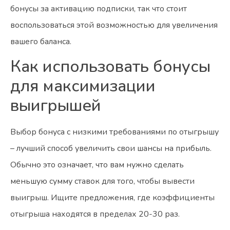
бонусы за активацию подписки, так что стоит
воспользоваться этой возможностью для увеличения
вашего баланса.
Как использовать бонусы
для максимизации
выигрышей
Выбор бонуса с низкими требованиями по отыгрышу
– лучший способ увеличить свои шансы на прибыль.
Обычно это означает, что вам нужно сделать
меньшую сумму ставок для того, чтобы вывести
выигрыш. Ищите предложения, где коэффициенты
отыгрыша находятся в пределах 20-30 раз.