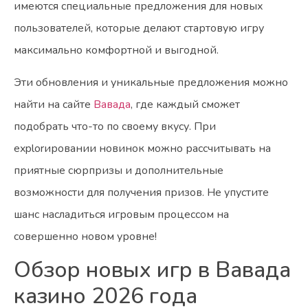
имеются специальные предложения для новых
пользователей, которые делают стартовую игру
максимально комфортной и выгодной.
Эти обновления и уникальные предложения можно
найти на сайте
Вавада
, где каждый сможет
подобрать что-то по своему вкусу. При
explorировании новинок можно рассчитывать на
приятные сюрпризы и дополнительные
возможности для получения призов. Не упустите
шанс насладиться игровым процессом на
совершенно новом уровне!
Обзор новых игр в Вавада
казино 2026 года