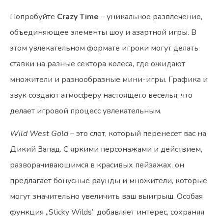
Попробуйте
Crazy Time
– уникальное развлечение,
объединяющее элементы шоу и азартной игры. В
этом увлекательном формате игроки могут делать
ставки на разные сектора колеса, где ожидают
множители и разнообразные мини-игры. Графика и
звук создают атмосферу настоящего веселья, что
делает игровой процесс увлекательным.
Wild West Gold
– это слот, который перенесет вас на
Дикий Запад. С яркими персонажами и действием,
разворачивающимся в красивых пейзажах, он
предлагает бонусные раунды и множители, которые
могут значительно увеличить ваш выигрыш. Особая
функция „Sticky Wilds” добавляет интерес, сохраняя