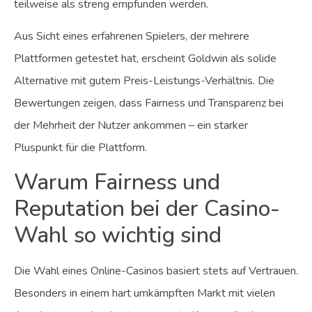
teilweise als streng empfunden werden.
Aus Sicht eines erfahrenen Spielers, der mehrere
Plattformen getestet hat, erscheint Goldwin als solide
Alternative mit gutem Preis-Leistungs-Verhältnis. Die
Bewertungen zeigen, dass Fairness und Transparenz bei
der Mehrheit der Nutzer ankommen – ein starker
Pluspunkt für die Plattform.
Warum Fairness und
Reputation bei der Casino-
Wahl so wichtig sind
Die Wahl eines Online-Casinos basiert stets auf Vertrauen.
Besonders in einem hart umkämpften Markt mit vielen