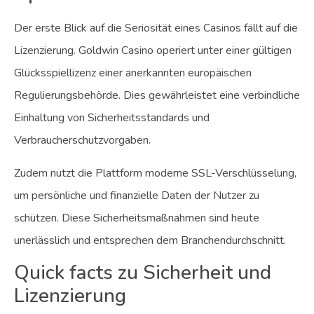
Der erste Blick auf die Seriosität eines Casinos fällt auf die
Lizenzierung. Goldwin Casino operiert unter einer gültigen
Glücksspiellizenz einer anerkannten europäischen
Regulierungsbehörde. Dies gewährleistet eine verbindliche
Einhaltung von Sicherheitsstandards und
Verbraucherschutzvorgaben.
Zudem nutzt die Plattform moderne SSL-Verschlüsselung,
um persönliche und finanzielle Daten der Nutzer zu
schützen. Diese Sicherheitsmaßnahmen sind heute
unerlässlich und entsprechen dem Branchendurchschnitt.
Quick facts zu Sicherheit und
Lizenzierung