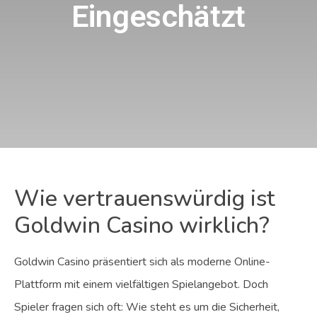
Eingeschätzt
Wie vertrauenswürdig ist
Goldwin Casino wirklich?
Goldwin Casino präsentiert sich als moderne Online-
Plattform mit einem vielfältigen Spielangebot. Doch
Spieler fragen sich oft: Wie steht es um die Sicherheit,