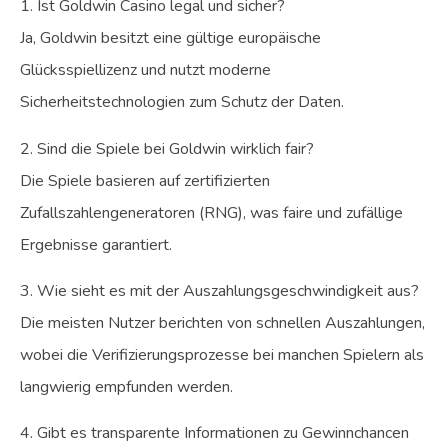
1. Ist Goldwin Casino legal und sicher?
Ja, Goldwin besitzt eine gültige europäische
Glücksspiellizenz und nutzt moderne
Sicherheitstechnologien zum Schutz der Daten.
2. Sind die Spiele bei Goldwin wirklich fair?
Die Spiele basieren auf zertifizierten
Zufallszahlengeneratoren (RNG), was faire und zufällige
Ergebnisse garantiert.
3. Wie sieht es mit der Auszahlungsgeschwindigkeit aus?
Die meisten Nutzer berichten von schnellen Auszahlungen,
wobei die Verifizierungsprozesse bei manchen Spielern als
langwierig empfunden werden.
4. Gibt es transparente Informationen zu Gewinnchancen