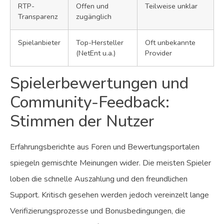
RTP-
Offen und
Teilweise unklar
Transparenz
zugänglich
Spielanbieter
Top-Hersteller
Oft unbekannte
(NetEnt u.a.)
Provider
Spielerbewertungen und
Community-Feedback:
Stimmen der Nutzer
Erfahrungsberichte aus Foren und Bewertungsportalen
spiegeln gemischte Meinungen wider. Die meisten Spieler
loben die schnelle Auszahlung und den freundlichen
Support. Kritisch gesehen werden jedoch vereinzelt lange
Verifizierungsprozesse und Bonusbedingungen, die