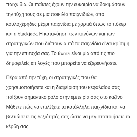
παιχνίδια. Οι παίκτες έχουν την ευκαιρία να δοκιμάσουν
την τύχη τους σε μια ποικιλία παιχνιδιών, από
κουλοχέρηδες μέχρι παιχνίδια με χαρτιά όπως το πόκερ
και η blackjack. Η κατανόηση των κανόνων και των
στρατηγικών που διέπουν αυτά τα παιχνίδια είναι κρίσιμη
για την επιτυχία σας. Το frumzi είναι μία από τις πιο
δημοφιλείς επιλογές που μπορείτε να εξερευνήσετε.
Πέρα από την τύχη, οι στρατηγικές που θα
χρησιμοποιήσετε και η διαχείριση του κεφαλαίου σας
παίζουν σημαντικό ρόλο στην εμπειρία σας στο καζίνο.
Μάθετε πώς να επιλέξετε τα κατάλληλα παιχνίδια και να
βελτιώσετε τις δεξιότητές σας ώστε να μεγιστοποιήσετε τα
κέρδη σας.