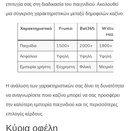
επιτυχία σας στη διαδικασία του παιχνιδιού. Ακολουθεί
μια σύγκριση χαρακτηριστικών μεταξύ δημοφιλών καζίνο:
Χαρακτηριστικό
Frumzi
Bet365
William
Hill
Παιχνίδια
1500+
2000+
1800+
Ασφάλεια
Υψηλή
Υψηλή
Υψηλή
Εμπειρία χρήστη
Εύχρηστη
Φιλική
Μετριότατη
Η ανάλυση των χαρακτηριστικών σας δίνει τη δυνατότητα
να αναγνωρίσετε ποιο καζίνο μπορεί να σας προσφέρει
την καλύτερη εμπειρία παιχνιδιού και τις περισσότερες
επιλογές κέρδους.
Κύρια οφέλη