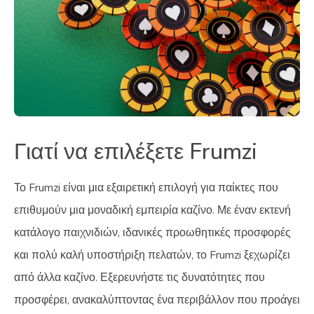
Γιατί να επιλέξετε Frumzi
Το Frumzi είναι μια εξαιρετική επιλογή για παίκτες που
επιθυμούν μια μοναδική εμπειρία καζίνο. Με έναν εκτενή
κατάλογο παιχνιδιών, ιδανικές προωθητικές προσφορές
και πολύ καλή υποστήριξη πελατών, το Frumzi ξεχωρίζει
από άλλα καζίνο. Εξερευνήστε τις δυνατότητες που
προσφέρει, ανακαλύπτοντας ένα περιβάλλον που προάγει