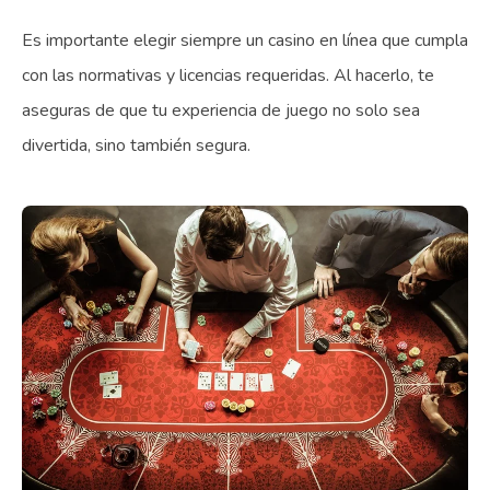
Es importante elegir siempre un casino en línea que cumpla
con las normativas y licencias requeridas. Al hacerlo, te
aseguras de que tu experiencia de juego no solo sea
divertida, sino también segura.