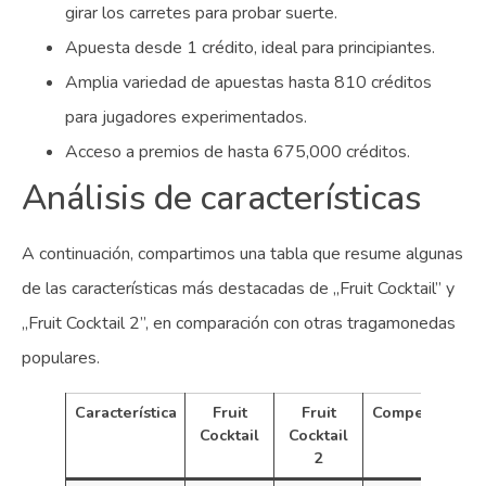
girar los carretes para probar suerte.
Apuesta desde 1 crédito, ideal para principiantes.
Amplia variedad de apuestas hasta 810 créditos
para jugadores experimentados.
Acceso a premios de hasta 675,000 créditos.
Análisis de características
A continuación, compartimos una tabla que resume algunas
de las características más destacadas de „Fruit Cocktail” y
„Fruit Cocktail 2”, en comparación con otras tragamonedas
populares.
Característica
Fruit
Fruit
Competidor
Cocktail
Cocktail
2