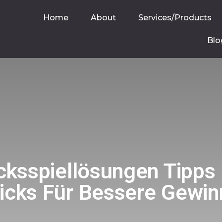
Home
About
Services/Products
Blo
cksspiellösungen Tipps
ricks Für Bessere Gewin