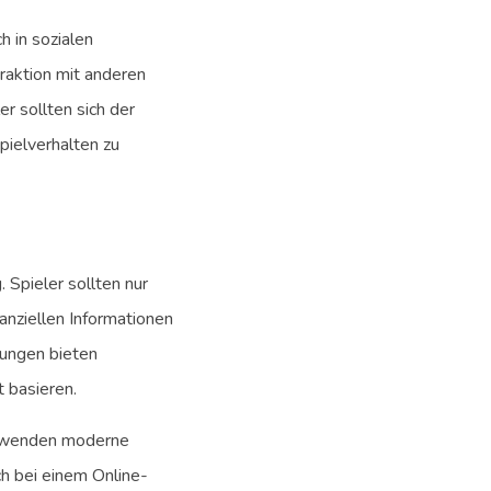
h in sozialen
raktion mit anderen
r sollten sich der
pielverhalten zu
Spieler sollten nur
anziellen Informationen
sungen bieten
 basieren.
verwenden moderne
ch bei einem Online-