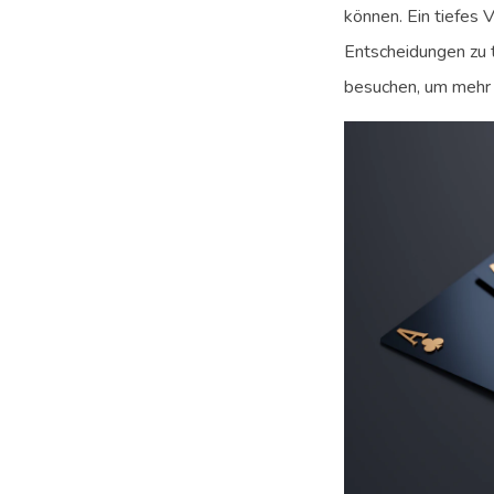
können. Ein tiefes 
Entscheidungen zu 
besuchen, um mehr 