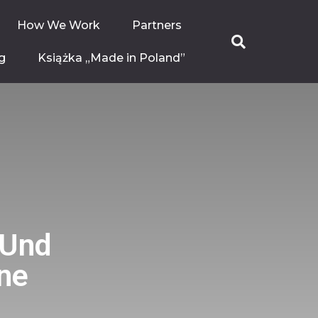
How We Work
Partners
g
Książka „Made in Poland”
 Und
ne