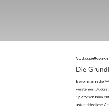
Glücksspiellösunge
Die Grundl
Bevor man in die We
verstehen. Glückssp
Spieltypen kann en
unterschiedliche Ge