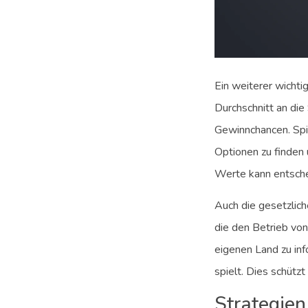
Ein weiterer wichti
Durchschnitt an die
Gewinnchancen. Spie
Optionen zu finden
Werte kann entschei
Auch die gesetzlich
die den Betrieb von
eigenen Land zu inf
spielt. Dies schützt
Strategien