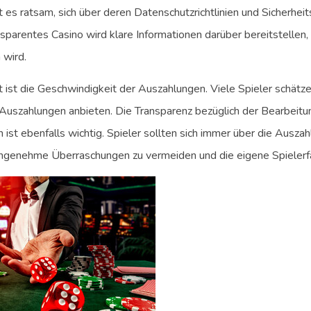
t es ratsam, sich über deren Datenschutzrichtlinien und Sicherh
ansparentes Casino wird klare Informationen darüber bereitstellen,
wird.
 ist die Geschwindigkeit der Auszahlungen. Viele Spieler schätze
 Auszahlungen anbieten. Die Transparenz bezüglich der Bearbeitu
ist ebenfalls wichtig. Spieler sollten sich immer über die Ausza
angenehme Überraschungen zu vermeiden und die eigene Spielerfa