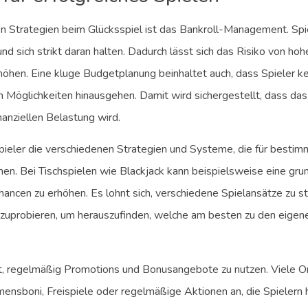
en Strategien beim Glücksspiel ist das Bankroll-Management. Spie
nd sich strikt daran halten. Dadurch lässt sich das Risiko von ho
rhöhen. Eine kluge Budgetplanung beinhaltet auch, dass Spieler ke
len Möglichkeiten hinausgehen. Damit wird sichergestellt, dass d
inanziellen Belastung wird.
Spieler die verschiedenen Strategien und Systeme, die für besti
iehen. Bei Tischspielen wie Blackjack kann beispielsweise eine gr
hancen zu erhöhen. Es lohnt sich, verschiedene Spielansätze zu s
zuprobieren, um herauszufinden, welche am besten zu den eige
ist, regelmäßig Promotions und Bonusangebote zu nutzen. Viele O
ensboni, Freispiele oder regelmäßige Aktionen an, die Spielern h