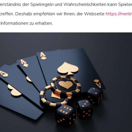
Verständnis der Spielregeln und Wahrscheinlichkeiten kann Spieler
treffen. Deshalb empfehlen wir Ihnen, die Webseite
https://merli
Informationen zu erhalten.