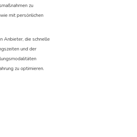
eitsmaßnahmen zu
 wie mit persönlichen
n Anbieter, die schnelle
ngszeiten und der
hlungsmodalitäten
hrung zu optimieren.