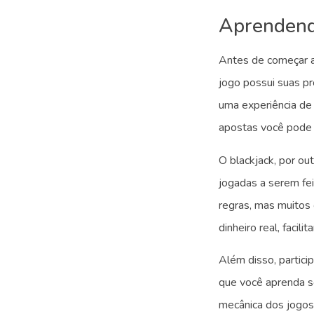
Aprendendo
Antes de começar a 
jogo possui suas pr
uma experiência de 
apostas você pode f
O blackjack, por o
jogadas a serem fei
regras, mas muitos
dinheiro real, facil
Além disso, partic
que você aprenda s
mecânica dos jogos 