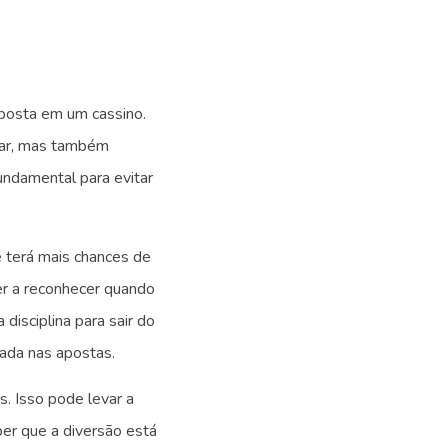
posta em um cassino.
tar, mas também
fundamental para evitar
ê terá mais chances de
er a reconhecer quando
 disciplina para sair do
ada nas apostas.
s. Isso pode levar a
ber que a diversão está