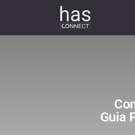
Com
Guia 