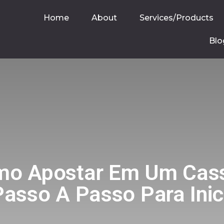
Home
About
Services/Products
Blo
o Apostar Em Um Cas
Passo A Passo Para Inic