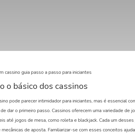
 cassino guia passo a passo para iniciantes
 o básico dos cassinos
ino pode parecer intimidador para iniciantes, mas é essencial c
de dar o primeiro passo. Cassinos oferecem uma variedade de j
eis até jogos de mesa, como roleta e blackjack. Cada um desses
e mecânicas de aposta. Familiarizar-se com esses conceitos ajuda