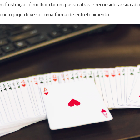
m frustração, é melhor dar um passo atrás e reconsiderar sua a
ue o jogo deve ser uma forma de entretenimento.