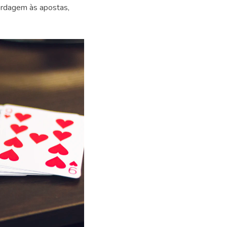
bordagem às apostas,