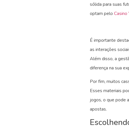
sólida para suas f
optam pelo
Casino 
É importante desta
as interações socia
Além disso, a gestã
diferença na sua ex
Por fim, muitos cas
Esses materiais po
jogos, o que pode 
apostas.
Escolhendo