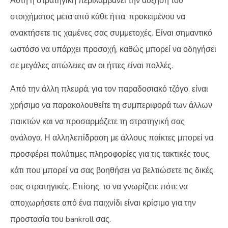
Αυτή η στρατηγική περιλαμβάνει την αύξηση του
στοιχήματος μετά από κάθε ήττα, προκειμένου να
ανακτήσετε τις χαμένες σας συμμετοχές. Είναι σημαντικό
ωστόσο να υπάρχει προσοχή, καθώς μπορεί να οδηγήσει
σε μεγάλες απώλειες αν οι ήττες είναι πολλές.
Από την άλλη πλευρά, για τον παραδοσιακό τζόγο, είναι
χρήσιμο να παρακολουθείτε τη συμπεριφορά των άλλων
παικτών και να προσαρμόζετε τη στρατηγική σας
ανάλογα. Η αλληλεπίδραση με άλλους παίκτες μπορεί να
προσφέρει πολύτιμες πληροφορίες για τις τακτικές τους,
κάτι που μπορεί να σας βοηθήσει να βελτιώσετε τις δικές
σας στρατηγικές. Επίσης, το να γνωρίζετε πότε να
αποχωρήσετε από ένα παιχνίδι είναι κρίσιμο για την
προστασία του bankroll σας.