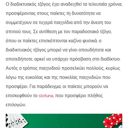
Ο διαδικτυακός τζόγος έχει αναδειχθεί τα τελευταία χρόνια,
προσφέροντας στους παίκτες τη δυνατότητα να
συμμετέχουν σε τυχερά παιχνίδια από την άνεση του
σπιτιού τους. Σε αντίθεση με τον παραδοσιακό τζόγο,
όπου οι παίκτες επισκέπτονται καζίνο φυσικά, ο
διαδικτυακός τζόγος μπορεί να γίνει οπουδήποτε και
οποτεδήποτε, αρκεί να υπάρχει πρόσβαση στο διαδίκτυο.
Αυτός ο τρόπος παιχνιδιού προσελκύει πολλούς, κυρίως
λόγω της ευκολίας και της ποικιλίας παιχνιδιών που
προσφέρει. Για παράδειγμα, οι παίκτες μπορούν να
επισκεφθούν το
slotuna
, που προσφέρει πλήθος
επιλογών.