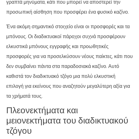
γραπτά μηνύματα, κάτι που μπορεί να αποστερεί την
προσωπική αίσθηση που προσφέρει ένα φυσικό καζίνο.
Ένα ακόμη σημαντικό στοιχείο είναι οι προσφορές και τα
μπόνους. Οι διαδικτυακοί πάροχοι συχνά προσφέρουν
ελκυστικά μπόνους εγγραφής και προωθητικές
προσφορές για να προσελκύσουν νέους παίκτες, κάτι που
δεν συμβαίνει πάντα στα παραδοσιακά καζίνο. Αυτό
καθιστά τον διαδικτυακό τζόγο μια πολύ ελκυστική
επιλογή για εκείνους που αναζητούν μεγαλύτερη αξία για
τα χρήματά τους.
Πλεονεκτήματα και
μειονεκτήματα του διαδικτυακού
τζόγου