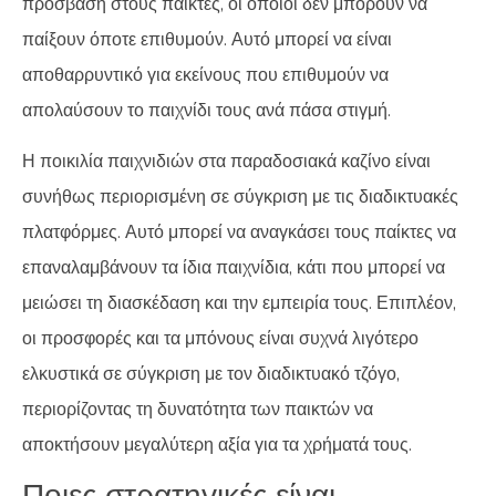
πρόσβαση στους παίκτες, οι οποίοι δεν μπορούν να
παίξουν όποτε επιθυμούν. Αυτό μπορεί να είναι
αποθαρρυντικό για εκείνους που επιθυμούν να
απολαύσουν το παιχνίδι τους ανά πάσα στιγμή.
Η ποικιλία παιχνιδιών στα παραδοσιακά καζίνο είναι
συνήθως περιορισμένη σε σύγκριση με τις διαδικτυακές
πλατφόρμες. Αυτό μπορεί να αναγκάσει τους παίκτες να
επαναλαμβάνουν τα ίδια παιχνίδια, κάτι που μπορεί να
μειώσει τη διασκέδαση και την εμπειρία τους. Επιπλέον,
οι προσφορές και τα μπόνους είναι συχνά λιγότερο
ελκυστικά σε σύγκριση με τον διαδικτυακό τζόγο,
περιορίζοντας τη δυνατότητα των παικτών να
αποκτήσουν μεγαλύτερη αξία για τα χρήματά τους.